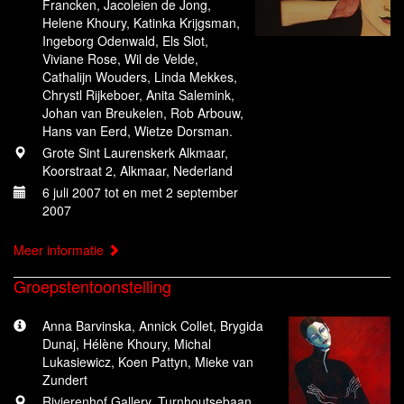
Francken, Jacoleien de Jong,
Helene Khoury, Katinka Krijgsman,
Ingeborg Odenwald, Els Slot,
Viviane Rose, Wil de Velde,
Cathalijn Wouders, Linda Mekkes,
Chrystl Rijkeboer, Anita Salemink,
Johan van Breukelen, Rob Arbouw,
Hans van Eerd, Wietze Dorsman.
Grote Sint Laurenskerk Alkmaar,
Koorstraat 2, Alkmaar, Nederland
6 juli 2007 tot en met 2 september
2007
Meer informatie
Groepstentoonstelling
Anna Barvinska, Annick Collet, Brygida
Dunaj, Hélène Khoury, Michal
Lukasiewicz, Koen Pattyn, Mieke van
Zundert
Rivierenhof Gallery, Turnhoutsebaan