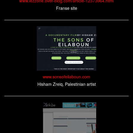
www.lezzone.over-blog.com/article-12373964.html
Franse site
www.sonsofeilaboun.com
Hisham Zreiq, Palestinian artist